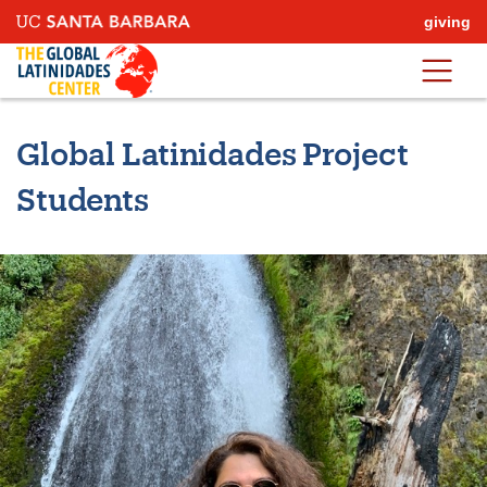
Skip
giving
to
Global Latinidades
main
content
Global Latinidades Project
Students